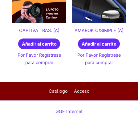
CAPTIVA TRAS. (A)
AMAROK C/SIMPLE (A)
Añadir al carrito
Añadir al carrito
Por Favor Regístrese
Por Favor Regístrese
para comprar
para comprar
Catálogo
Acceso
GGF Internet