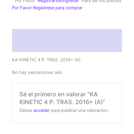
Por Favor
Registrarse/Ingresar
Para ver los precios
2016+
Por Favor Regístrese para comprar
(A)
cantidad
Descripción
Valoraciones (0)
KA KINETIC 4 P. TRAS. 2016+ (A)
No hay valoraciones aún.
Sé el primero en valorar “KA
KINETIC 4 P. TRAS. 2016+ (A)”
Debes
acceder
para publicar una valoración.