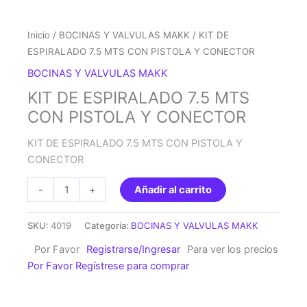
Inicio
/
BOCINAS Y VALVULAS MAKK
/ KIT DE
ESPIRALADO 7.5 MTS CON PISTOLA Y CONECTOR
BOCINAS Y VALVULAS MAKK
KIT DE ESPIRALADO 7.5 MTS
CON PISTOLA Y CONECTOR
KIT DE ESPIRALADO 7.5 MTS CON PISTOLA Y
CONECTOR
KIT
-
+
Añadir al carrito
DE
ESPIRALADO
SKU:
4019
Categoría:
BOCINAS Y VALVULAS MAKK
7.5
Por Favor
Registrarse/Ingresar
Para ver los precios
MTS
Por Favor Regístrese para comprar
CON
PISTOLA
Y