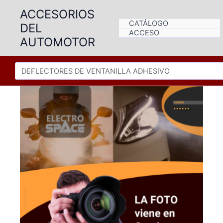
Ir
ACCESORIOS
al
CATÁLOGO
DEL
contenido
ACCESO
AUTOMOTOR