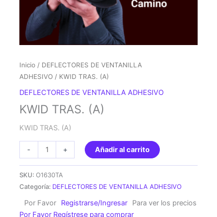
Inicio
/
DEFLECTORES DE VENTANILLA
ADHESIVO
/ KWID TRAS. (A)
DEFLECTORES DE VENTANILLA ADHESIVO
KWID TRAS. (A)
KWID TRAS. (A)
KWID
-
+
Añadir al carrito
TRAS.
(A)
SKU:
O1630TA
cantidad
Categoría:
DEFLECTORES DE VENTANILLA ADHESIVO
Por Favor
Registrarse/Ingresar
Para ver los precios
Por Favor Regístrese para comprar