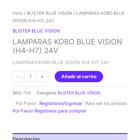
Inicio
/
BLISTER BLUE VISION
/ LAMPARAS KOBO BLUE
VISION (H4-H7) 24V
BLISTER BLUE VISION
LAMPARAS KOBO BLUE VISION
(H4-H7) 24V
LAMPARAS KOBO BLUE VISION (H4-H7) 24V
LAMPARAS
-
+
Añadir al carrito
KOBO
BLUE
SKU:
754
Categoría:
BLISTER BLUE VISION
VISION
Por Favor
Registrarse/Ingresar
Para ver los precios
(H4-
Por Favor Regístrese para comprar
H7)
24V
cantidad
Descripción