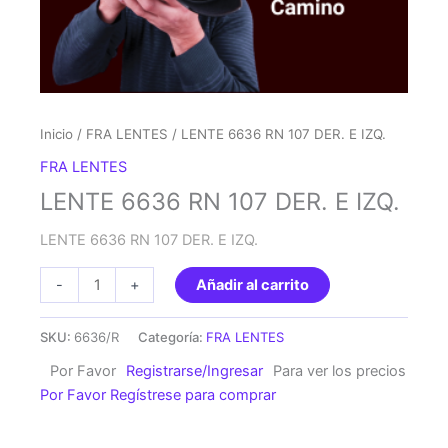
Inicio
/
FRA LENTES
/ LENTE 6636 RN 107 DER. E IZQ.
FRA LENTES
LENTE 6636 RN 107 DER. E IZQ.
LENTE 6636 RN 107 DER. E IZQ.
LENTE
-
+
Añadir al carrito
6636
RN
SKU:
6636/R
Categoría:
FRA LENTES
107
Por Favor
Registrarse/Ingresar
Para ver los precios
DER.
Por Favor Regístrese para comprar
E
IZQ.
cantidad