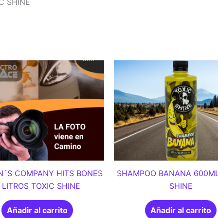
C SHINE
N´S COMPANY HITS BONES
SHAMPOO BANANA 600ML
 LITROS TOXIC SHINE
SHINE
Añadir al carrito
Añadir al carrito