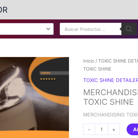
OR
Búsqueda
de
productos
Inicio
/
TOXIC SHINE DET
TOXIC SHINE
TOXIC SHINE DETAILE
MERCHANDISI
TOXIC SHINE
MERCHANDISING TOXI
MERCHANDISING
-
+
Añ
TOXIC