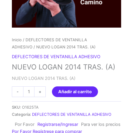
Inicio
/
DEFLECTORES DE VENTANILLA
ADHESIVO
/ NUEVO LOGAN 2014 TRAS. (A)
DEFLECTORES DE VENTANILLA ADHESIVO
NUEVO LOGAN 2014 TRAS. (A)
NUEVO LOGAN 2014 TRAS. (A)
NUEVO
-
+
Añadir al carrito
LOGAN
2014
SKU:
O1625TA
TRAS.
Categoría:
DEFLECTORES DE VENTANILLA ADHESIVO
(A)
Por Favor
Registrarse/Ingresar
Para ver los precios
cantidad
Por Favor Regístrese para comprar