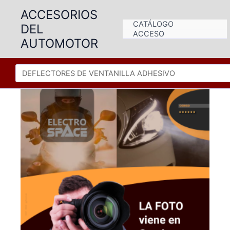
Ir
ACCESORIOS
al
CATÁLOGO
DEL
contenido
ACCESO
AUTOMOTOR