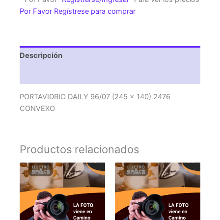
x
Por Favor Regístrese para comprar
140)
2476
CONVEXO
cantidad
Descripción
Valoraciones (0)
PORTAVIDRIO DAILY 96/07 (245 x 140) 2476
CONVEXO
Productos relacionados