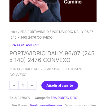
Inicio
/
FRA PORTAVIDRIO
/ PORTAVIDRIO DAILY 96/07
(245 x 140) 2476 CONVEXO
FRA PORTAVIDRIO
PORTAVIDRIO DAILY 96/07 (245
x 140) 2476 CONVEXO
PORTAVIDRIO DAILY 96/07 (245 x 140) 2476
CONVEXO
PORTAVIDRIO
-
+
Añadir al carrito
DAILY
96/07
SKU:
2476/PV
Categoría:
FRA PORTAVIDRIO
(245
Por Favor
Registrarse/Ingresar
Para ver los precios