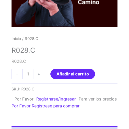
Inicio
/ R028.C
R028.C
R028.C
R028.C
-
+
Añadir al carrito
cantidad
SKU:
R028.C
Por Favor
Registrarse/Ingresar
Para ver los precios
Por Favor Regístrese para comprar