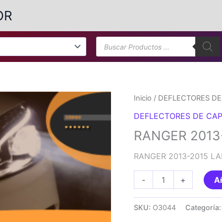
OR
Búsqueda
de
productos
Inicio
/
DEFLECTORES DE
DEFLECTORES DE CA
RANGER 2013
RANGER 2013-2015 L
RANGER
-
+
Añ
2013-
2015
SKU:
O3044
Categoría
LARGO