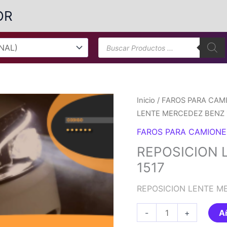
OR
Búsqueda
de
productos
Inicio
/
FAROS PARA CAMI
LENTE MERCEDEZ BENZ 
FAROS PARA CAMIONE
REPOSICION 
1517
REPOSICION LENTE M
REPOSICION
-
+
Añ
LENTE