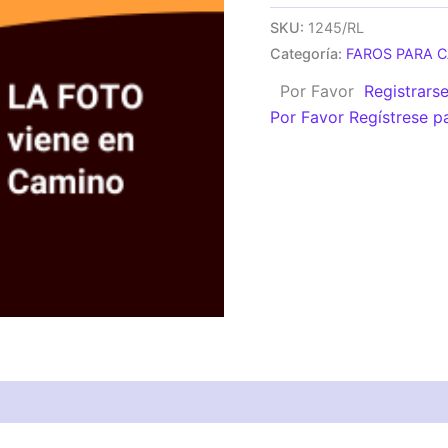
MERCEDEZ
SKU:
1245/RL
BENZ
Categoría:
FAROS PARA 
1517
Por Favor
Registrars
cantidad
Por Favor Regístrese p