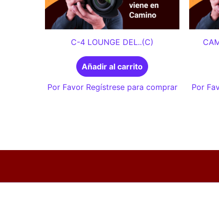
C-4 LOUNGE DEL..(C)
CAM
Añadir al carrito
Por Favor Regístrese para comprar
Por Fav