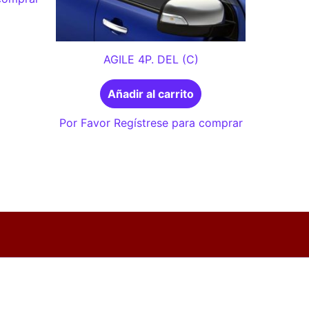
AGILE 4P. DEL (C)
Añadir al carrito
Por Favor Regístrese para comprar