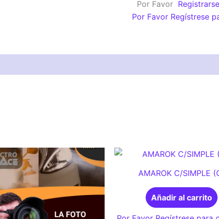
Por Favor
Registrars
(C)
Por Favor Regístrese p
cantidad
AMAROK C/SIMPLE (
Añadir al carrito
Por Favor Regístrese para