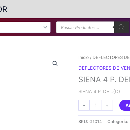
OR
Búsqueda
de
productos
Inicio
/
DEFLECTORES DE
DEFLECTORES DE VEN
SIENA 4 P. DE
SIENA 4 P. DEL.(C)
SIENA
-
+
Añ
4
P.
SKU:
G1014
Categoría:
DEL.