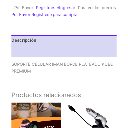
BORDE
Por Favor
Registrarse/Ingresar
Para ver los precios
PLATEADO
Por Favor Regístrese para comprar
KUBE
PREMIUM
cantidad
Descripción
Valoraciones (0)
SOPORTE CELULAR IMAN BORDE PLATEADO KUBE
PREMIUM
Productos relacionados