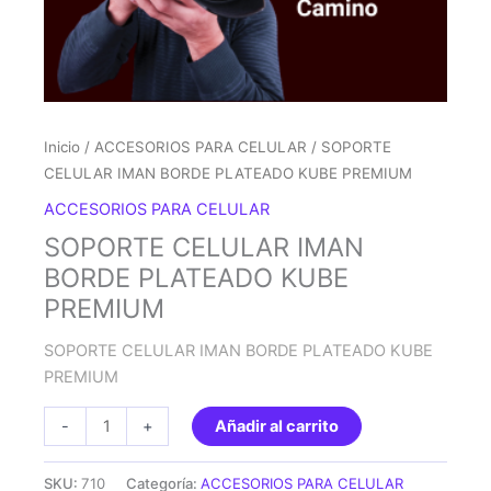
Inicio
/
ACCESORIOS PARA CELULAR
/ SOPORTE
CELULAR IMAN BORDE PLATEADO KUBE PREMIUM
ACCESORIOS PARA CELULAR
SOPORTE CELULAR IMAN
BORDE PLATEADO KUBE
PREMIUM
SOPORTE CELULAR IMAN BORDE PLATEADO KUBE
PREMIUM
SOPORTE
-
+
Añadir al carrito
CELULAR
IMAN
SKU:
710
Categoría:
ACCESORIOS PARA CELULAR