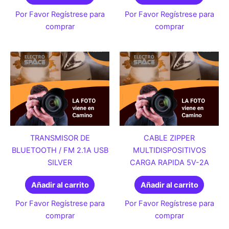
Por Favor Regístrese para
Por Favor Regístrese para
comprar
comprar
TRANSMISOR DE
CABLE ZIPPER
BLUETOOTH / FM 2.1A USB
MULTIDISPOSITIVOS
SILVER
CARGA RAPIDA 5V-2A
Añadir al carrito
Añadir al carrito
Por Favor Regístrese para
Por Favor Regístrese para
comprar
comprar