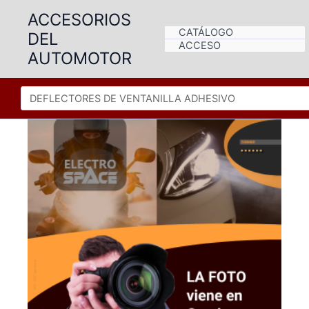
Ir
ACCESORIOS
al
CATÁLOGO
DEL
contenido
ACCESO
AUTOMOTOR