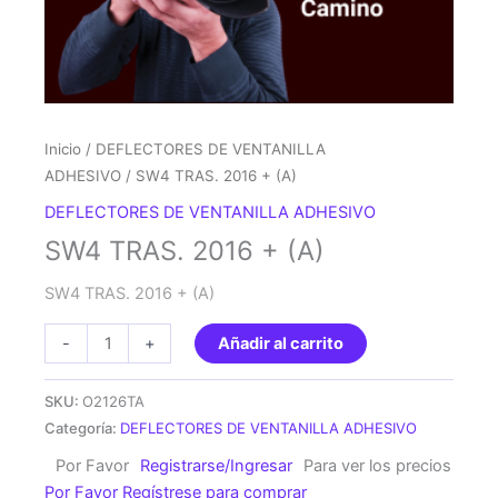
Inicio
/
DEFLECTORES DE VENTANILLA
ADHESIVO
/ SW4 TRAS. 2016 + (A)
DEFLECTORES DE VENTANILLA ADHESIVO
SW4 TRAS. 2016 + (A)
SW4 TRAS. 2016 + (A)
SW4
-
+
Añadir al carrito
TRAS.
2016
SKU:
O2126TA
+
Categoría:
DEFLECTORES DE VENTANILLA ADHESIVO
(A)
Por Favor
Registrarse/Ingresar
Para ver los precios
cantidad
Por Favor Regístrese para comprar