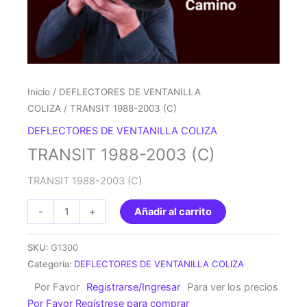
Inicio
/
DEFLECTORES DE VENTANILLA
COLIZA
/ TRANSIT 1988-2003 (C)
DEFLECTORES DE VENTANILLA COLIZA
TRANSIT 1988-2003 (C)
TRANSIT 1988-2003 (C)
TRANSIT
-
+
Añadir al carrito
1988-
2003
SKU:
G1300
(C)
Categoría:
DEFLECTORES DE VENTANILLA COLIZA
cantidad
Por Favor
Registrarse/Ingresar
Para ver los precios
Por Favor Regístrese para comprar