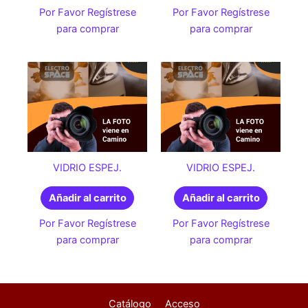
Por Favor Regístrese
Por Favor Regístrese
para comprar
para comprar
VIDRIO ESPEJ.
VIDRIO ESPEJ.
Añadir al carrito
Añadir al carrito
Por Favor Regístrese
Por Favor Regístrese
para comprar
para comprar
Catálogo
Acceso