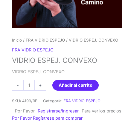
Inicio
/
FRA VIDRIO ESPEJO
/ VIDRIO ESPEJ. CONVEXO
FRA VIDRIO ESPEJO
VIDRIO ESPEJ. CONVEXO
VIDRIO ESPEJ. CONVEXO
VIDRIO
-
+
Añadir al carrito
ESPEJ.
CONVEXO
SKU:
4199/RE
Categoría:
FRA VIDRIO ESPEJO
cantidad
Por Favor
Registrarse/Ingresar
Para ver los precios
Por Favor Regístrese para comprar