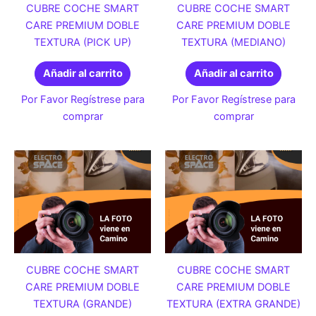
CUBRE COCHE SMART
CUBRE COCHE SMART
CARE PREMIUM DOBLE
CARE PREMIUM DOBLE
TEXTURA (PICK UP)
TEXTURA (MEDIANO)
Añadir al carrito
Añadir al carrito
Por Favor Regístrese para
Por Favor Regístrese para
comprar
comprar
CUBRE COCHE SMART
CUBRE COCHE SMART
CARE PREMIUM DOBLE
CARE PREMIUM DOBLE
TEXTURA (GRANDE)
TEXTURA (EXTRA GRANDE)