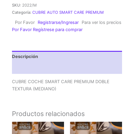
SMART
SKU:
2022/M
CARE
Categoría:
CUBRE AUTO SMART CARE PREMIUM
PREMIUM
Por Favor
Registrarse/Ingresar
Para ver los precios
DOBLE
Por Favor Regístrese para comprar
TEXTURA
(MEDIANO)
cantidad
Descripción
Valoraciones (0)
CUBRE COCHE SMART CARE PREMIUM DOBLE
TEXTURA (MEDIANO)
Productos relacionados