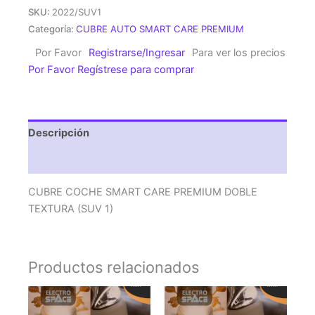
SMART
SKU:
2022/SUV1
CARE
Categoría:
CUBRE AUTO SMART CARE PREMIUM
PREMIUM
Por Favor
Registrarse/Ingresar
Para ver los precios
DOBLE
Por Favor Regístrese para comprar
TEXTURA
(SUV
1)
cantidad
Descripción
Valoraciones (0)
CUBRE COCHE SMART CARE PREMIUM DOBLE
TEXTURA (SUV 1)
Productos relacionados