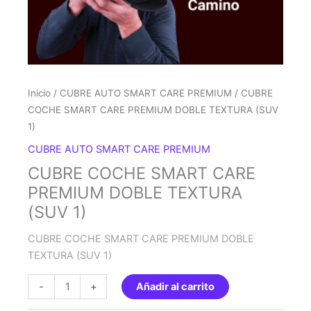
Inicio
/
CUBRE AUTO SMART CARE PREMIUM
/ CUBRE
COCHE SMART CARE PREMIUM DOBLE TEXTURA (SUV
1)
CUBRE AUTO SMART CARE PREMIUM
CUBRE COCHE SMART CARE
PREMIUM DOBLE TEXTURA
(SUV 1)
CUBRE COCHE SMART CARE PREMIUM DOBLE
TEXTURA (SUV 1)
CUBRE
-
+
Añadir al carrito
COCHE