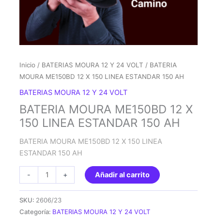
Inicio
/
BATERIAS MOURA 12 Y 24 VOLT
/ BATERIA
MOURA ME150BD 12 X 150 LINEA ESTANDAR 150 AH
BATERIAS MOURA 12 Y 24 VOLT
BATERIA MOURA ME150BD 12 X
150 LINEA ESTANDAR 150 AH
BATERIA MOURA ME150BD 12 X 150 LINEA
ESTANDAR 150 AH
BATERIA
-
+
Añadir al carrito
MOURA
ME150BD
SKU:
2606/23
12
Categoría:
BATERIAS MOURA 12 Y 24 VOLT