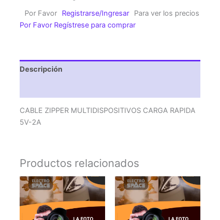
CARGA
Por Favor
Registrarse/Ingresar
Para ver los precios
RAPIDA
Por Favor Regístrese para comprar
5V-
2A
cantidad
Descripción
Valoraciones (0)
CABLE ZIPPER MULTIDISPOSITIVOS CARGA RAPIDA
5V-2A
Productos relacionados