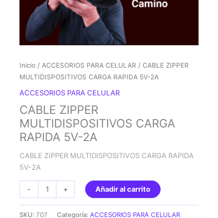
Inicio
/
ACCESORIOS PARA CELULAR
/ CABLE ZIPPER
MULTIDISPOSITIVOS CARGA RAPIDA 5V-2A
ACCESORIOS PARA CELULAR
CABLE ZIPPER
MULTIDISPOSITIVOS CARGA
RAPIDA 5V-2A
CABLE ZIPPER MULTIDISPOSITIVOS CARGA RAPIDA
5V-2A
CABLE
-
+
Añadir al carrito
ZIPPER
MULTIDISPOSITIVOS
SKU:
707
Categoría:
ACCESORIOS PARA CELULAR