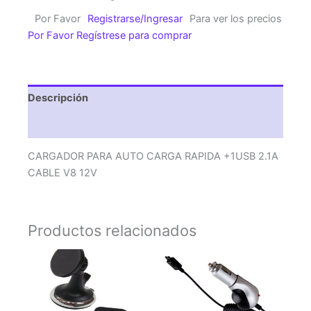
CARGA
Por Favor
Registrarse/Ingresar
Para ver los precios
RAPIDA
Por Favor Regístrese para comprar
+1USB
2.1A
CABLE
V8
Descripción
12V
cantidad
Valoraciones (0)
CARGADOR PARA AUTO CARGA RAPIDA +1USB 2.1A
CABLE V8 12V
Productos relacionados