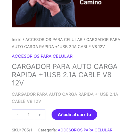
Inicio
/
ACCESORIOS PARA CELULAR
/ CARGADOR PARA
AUTO CARGA RAPIDA +1USB 2.1A CABLE V8 12V
ACCESORIOS PARA CELULAR
CARGADOR PARA AUTO CARGA
RAPIDA +1USB 2.1A CABLE V8
12V
CARGADOR PARA AUTO CARGA RAPIDA +1USB 2.1A
CABLE V8 12V
CARGADOR
-
+
Añadir al carrito
PARA
AUTO
SKU:
705/1
Categoría:
ACCESORIOS PARA CELULAR