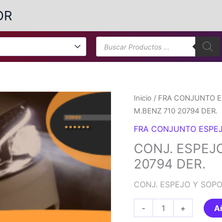
OR
Búsqueda
de
productos
Inicio
/
FRA CONJUNTO E
M.BENZ 710 20794 DER.
FRA CONJUNTO ESPE
CONJ. ESPEJ
20794 DER.
CONJ. ESPEJO Y SOPO
CONJ.
-
+
Añ
ESPEJO