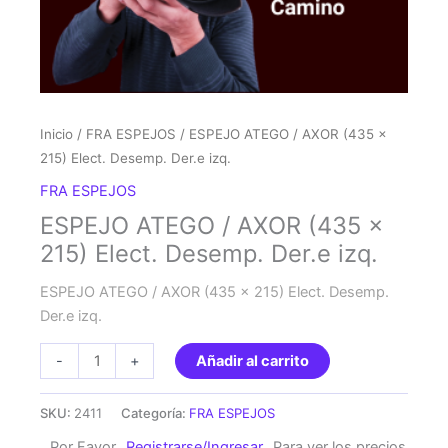
Inicio
/
FRA ESPEJOS
/ ESPEJO ATEGO / AXOR (435 x
215) Elect. Desemp. Der.e izq.
FRA ESPEJOS
ESPEJO ATEGO / AXOR (435 x
215) Elect. Desemp. Der.e izq.
ESPEJO ATEGO / AXOR (435 x 215) Elect. Desemp.
Der.e izq.
ESPEJO
-
+
Añadir al carrito
ATEGO
/
SKU:
2411
Categoría:
FRA ESPEJOS
AXOR
Por Favor
Registrarse/Ingresar
Para ver los precios