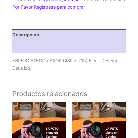
(435
Por Favor Regístrese para comprar
x
215)
Elect.
Desemp.
Descripción
Der.e
izq.
Valoraciones (0)
cantidad
ESPEJO ATEGO / AXOR (435 x 215) Elect. Desemp.
Der.e izq.
Productos relacionados