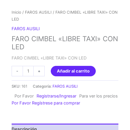
Inicio
/
FAROS AUSILI
/ FARO CIMBEL «LIBRE TAXI» CON
LED
FAROS AUSILI
FARO CIMBEL «LIBRE TAXI» CON
LED
FARO CIMBEL «LIBRE TAXI» CON LED
FARO
-
+
Añadir al carrito
CIMBEL
"LIBRE
SKU:
161
Categoría:
FAROS AUSILI
TAXI"
Por Favor
Registrarse/Ingresar
Para ver los precios
CON
Por Favor Regístrese para comprar
LED
cantidad
Descripción