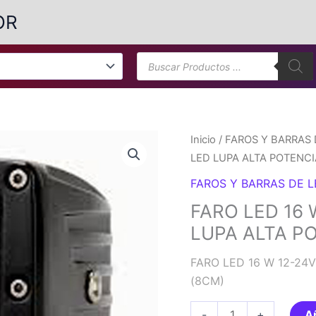
OR
Búsqueda
de
productos
Inicio
/
FAROS Y BARRAS 
LED LUPA ALTA POTENCI
FAROS Y BARRAS DE 
FARO LED 16
LUPA ALTA P
FARO LED 16 W 12-24
(8CM)
FARO
-
+
Añ