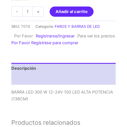
BARRA
-
+
Añadir al carrito
LED
300
SKU:
7076
Categoría:
FAROS Y BARRAS DE LED
W
Por Favor
Registrarse/Ingresar
Para ver los precios
12-
Por Favor Regístrese para comprar
24V
100
LED
ALTA
Descripción
POTENCIA
(138CM)
Valoraciones (0)
cantidad
BARRA LED 300 W 12-24V 100 LED ALTA POTENCIA
(138CM)
Productos relacionados