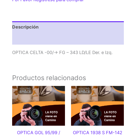
-
343
LD/LE
Der.
Descripción
e
Izq.
Valoraciones (0)
cantidad
OPTICA CELTA -00/-> FG – 343 LD/LE Der. e Izq.
Productos relacionados
OPTICA GOL 95/99 /
OPTICA 1938 S FM-142