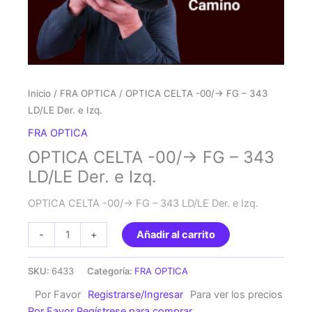
Inicio
/
FRA OPTICA
/ OPTICA CELTA -00/-> FG – 343
LD/LE Der. e Izq.
FRA OPTICA
OPTICA CELTA -00/-> FG – 343
LD/LE Der. e Izq.
OPTICA CELTA -00/-> FG – 343 LD/LE Der. e Izq.
OPTICA
-
+
Añadir al carrito
CELTA
-00/-
SKU:
6433
Categoría:
FRA OPTICA
>
Por Favor
Registrarse/Ingresar
Para ver los precios
FG
Por Favor Regístrese para comprar