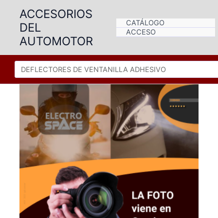
Ir
ACCESORIOS
al
CATÁLOGO
DEL
contenido
ACCESO
AUTOMOTOR