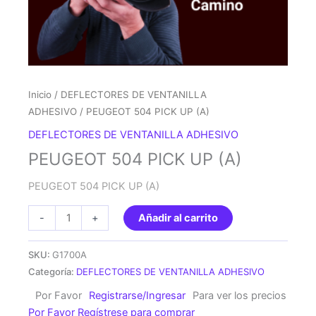
Inicio
/
DEFLECTORES DE VENTANILLA
ADHESIVO
/ PEUGEOT 504 PICK UP (A)
DEFLECTORES DE VENTANILLA ADHESIVO
PEUGEOT 504 PICK UP (A)
PEUGEOT 504 PICK UP (A)
PEUGEOT
-
+
Añadir al carrito
504
PICK
SKU:
G1700A
UP
Categoría:
DEFLECTORES DE VENTANILLA ADHESIVO
(A)
Por Favor
Registrarse/Ingresar
Para ver los precios
cantidad
Por Favor Regístrese para comprar