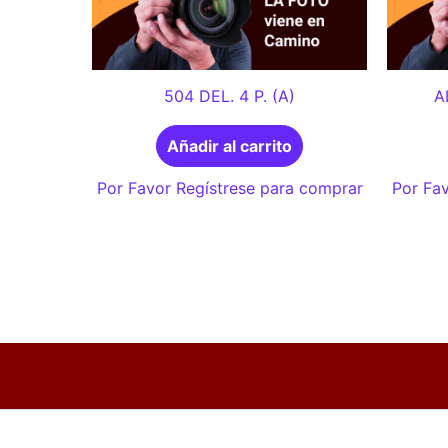
504 DEL. 4 P. (A)
A
Añadir al carrito
Por Favor Regístrese para comprar
Por Fav