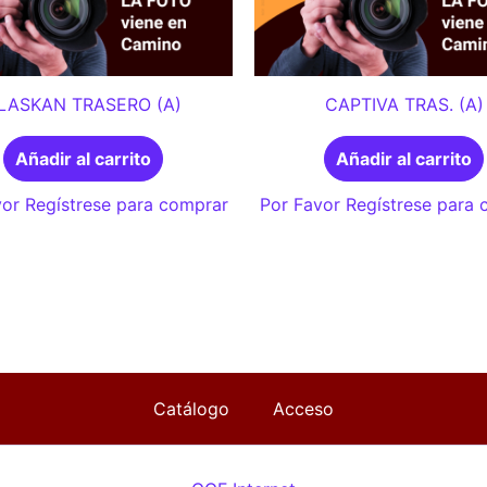
LASKAN TRASERO (A)
CAPTIVA TRAS. (A)
Añadir al carrito
Añadir al carrito
or Regístrese para comprar
Por Favor Regístrese para
Catálogo
Acceso