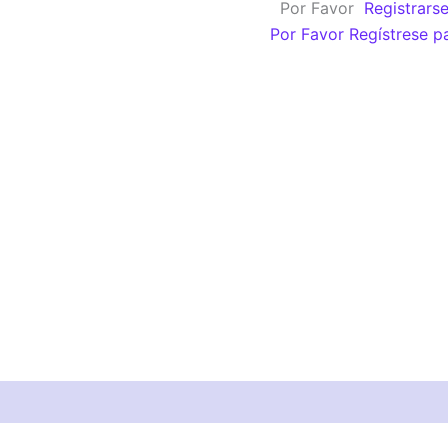
Por Favor
Registrars
(A)
Por Favor Regístrese p
cantidad