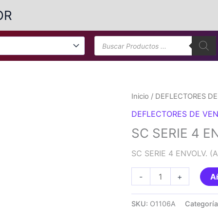
OR
Búsqueda
de
productos
Inicio
/
DEFLECTORES DE
DEFLECTORES DE VEN
SC SERIE 4 EN
SC SERIE 4 ENVOLV. (A
SC
-
+
Añ
SERIE
4
SKU:
O1106A
Categorí
ENVOLV.