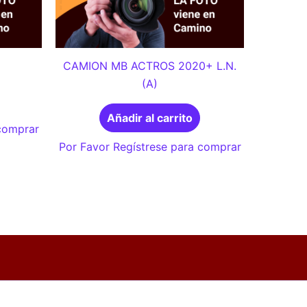
CAMION MB ACTROS 2020+ L.N.
(A)
Añadir al carrito
 comprar
Por Favor Regístrese para comprar