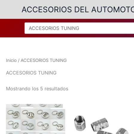
Ir
ACCESORIOS DEL AUTOMOT
al
contenido
Inicio
/ ACCESORIOS TUNING
ACCESORIOS TUNING
Ordenado
Mostrando los 5 resultados
por
popularidad