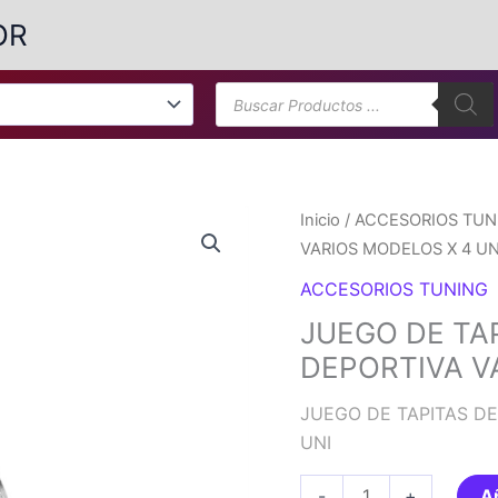
OR
Búsqueda
de
productos
Inicio
/
ACCESORIOS TUN
VARIOS MODELOS X 4 UN
ACCESORIOS TUNING
JUEGO DE TA
DEPORTIVA V
JUEGO DE TAPITAS D
UNI
JUEGO
-
+
Añ