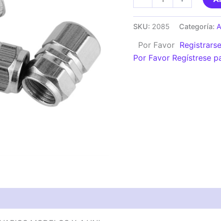
DE
TAPITAS
SKU:
2085
Categoría:
DE
Por Favor
Registrars
VALVULA
Por Favor Regístrese p
DEPORTIVA
VARIOS
MODELOS
X
4
UNI
cantidad