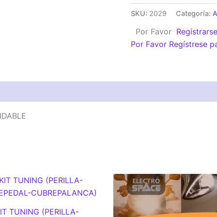
LOGO
SKU:
2029
Categoría:
DE
Por Favor
Registrars
MARCA
Por Favor Regístrese p
ACERO
INOXIDABLE
cantidad
IDABLE
IT TUNING (PERILLA-