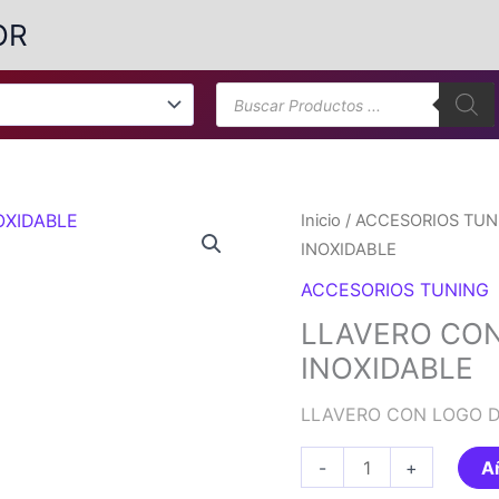
OR
Búsqueda
de
productos
Inicio
/
ACCESORIOS TUN
INOXIDABLE
ACCESORIOS TUNING
LLAVERO CO
INOXIDABLE
LLAVERO CON LOGO D
LLAVERO
-
+
Añ
CON