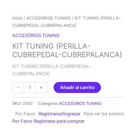
Inicio
/
ACCESORIOS TUNING
/ KIT TUNING (PERILLA-
CUBREPEDAL-CUBREPALANCA)
ACCESORIOS TUNING
KIT TUNING (PERILLA-
CUBREPEDAL-CUBREPALANCA)
KIT TUNING (PERILLA-CUBREPEDAL-
CUBREPALANCA)
KIT
-
+
Añadir al carrito
TUNING
(PERILLA-
SKU:
2400
Categoría:
ACCESORIOS TUNING
CUBREPEDAL-
Por Favor
Registrarse/Ingresar
Para ver los precios
CUBREPALANCA)
Por Favor Regístrese para comprar
cantidad